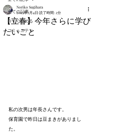
Noriko Sugihara
全ての記事
2023年2月4日
読了時間: 2分
【立春】今年さらに学び
今すぐ始める
たいこと
コミュニティ
私の次男は年長さんです。
保育園で昨日は豆まきがありまし
た。