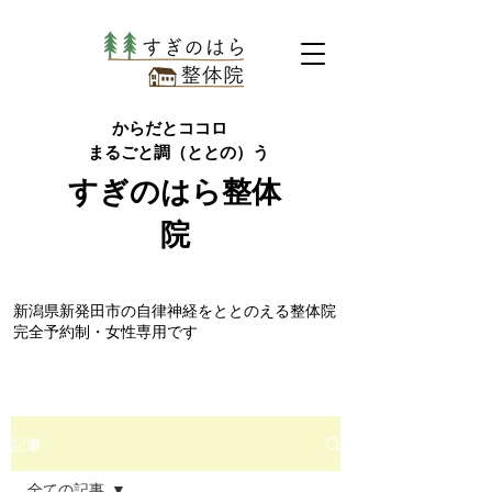
からだとココロ
まるごと調（ととの）う
すぎのはら
整体
院
​新潟県新発田市の自律神経をととのえる整体院
完全予約制・女性専用です
記事
全ての記事