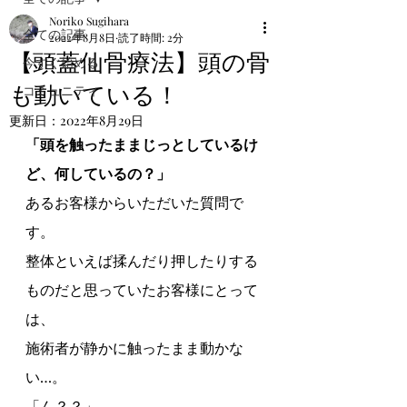
Noriko Sugihara
全ての記事
2022年8月8日
読了時間: 2分
【頭蓋仙骨療法】頭の骨
今すぐ始める
も動いている！
コミュニティ
更新日：
2022年8月29日
「頭を触ったままじっとしているけ
ど、何しているの？」
あるお客様からいただいた質問で
す。
整体といえば揉んだり押したりする
ものだと思っていたお客様にとって
は、
施術者が静かに触ったまま動かな
い…。
「ん？？」