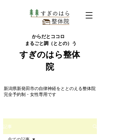
からだとココロ
まるごと調（ととの）う
すぎのはら
整体
院
​新潟県新発田市の自律神経をととのえる整体院
完全予約制・女性専用です
記事
全ての記事