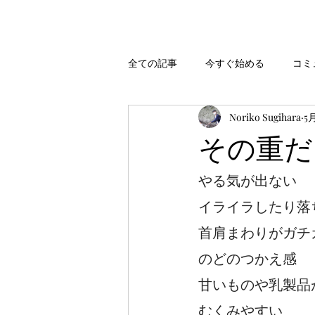
全ての記事
今すぐ始める
コミ
Noriko Sugihara
5
その重だ
やる気が出ない
イライラしたり落
首肩まわりがガチ
のどのつかえ感
甘いものや乳製品
むくみやすい