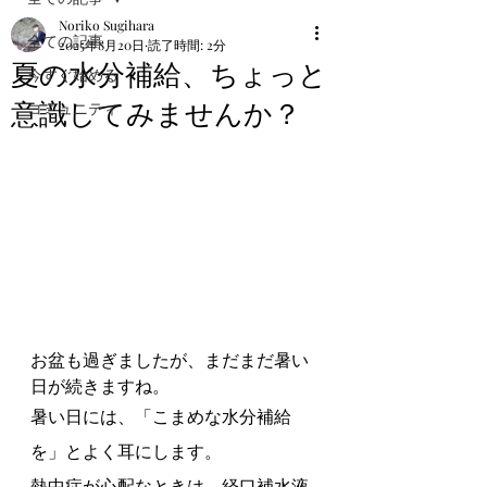
Noriko Sugihara
全ての記事
2025年8月20日
読了時間: 2分
夏の水分補給、ちょっと
今すぐ始める
意識してみませんか？
コミュニティ
お盆も過ぎましたが、まだまだ暑い
日が続きますね。
暑い日には、「こまめな水分補給
を」とよく耳にします。
熱中症が心配なときは、経口補水液