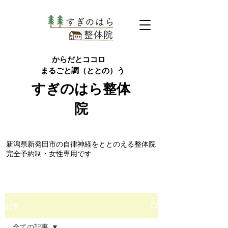
からだとココロ
まるごと調（ととの）う
すぎのはら
整体
院
​新潟県新発田市の自律神経をととのえる整体院
完全予約制・女性専用です
記事
全ての記事