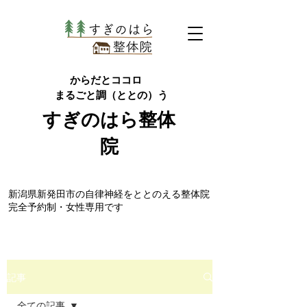
からだとココロ
まるごと調（ととの）う
すぎのはら
整体
院
​新潟県新発田市の自律神経をととのえる整体院
完全予約制・女性専用です
記事
全ての記事