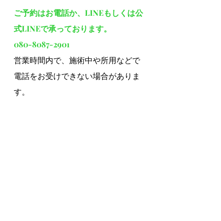
ご予約はお電話か、LINEもしくは公
式LINEで承っております。
080-8087-2901
営業時間内で、施術中や所用などで
電話をお受けできない場合がありま
す。
着信履歴があれば折り返しお電話い
たします。
LINEは24時間受け付けております
が、お急ぎの時はお電話でのご連絡
をお願いいたします。
#新潟県新発田市
#整体
#すぎの
はら整体院
#整体師
#看護師