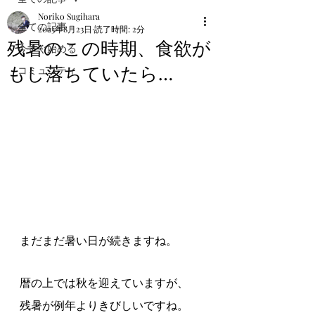
Noriko Sugihara
全ての記事
2023年8月23日
読了時間: 2分
残暑のこの時期、食欲が
今すぐ始める
もし落ちていたら…
コミュニティ
まだまだ暑い日が続きますね。
暦の上では秋を迎えていますが、
残暑が例年よりきびしいですね。