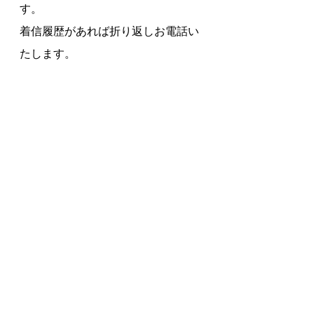
す。
着信履歴があれば折り返しお電話い
たします。
LINEは24時間受け付けております
が、お急ぎの時はお電話でのご連絡
をお願いいたします。
#新潟県新発田市
#整体
#すぎの
はら整体院
#整体師
#看護師
#全身調整
#自律神経調整
#頭蓋
仙骨療法
#内臓調整
#睡眠
#睡眠負債