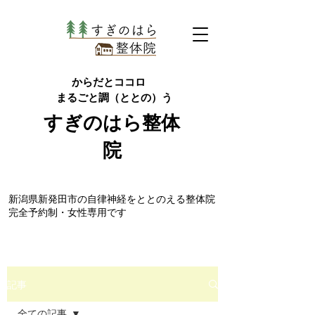
からだとココロ
まるごと調（ととの）う
すぎのはら
整体
院
​新潟県新発田市の自律神経をととのえる整体院
完全予約制・女性専用です
記事
全ての記事