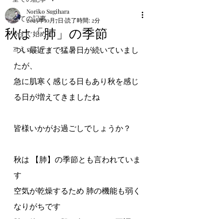
Noriko Sugihara
全ての記事
2023年10月7日
読了時間: 2分
秋は「肺」の季節
今すぐ始める
コミュニティ
つい最近まで猛暑日が続いていまし
たが、
急に肌寒く感じる日もあり秋を感じ
る日が増えてきましたね
皆様いかがお過ごしでしょうか？
秋は 【肺】の季節とも言われていま
す
空気が乾燥するため 肺の機能も弱く
なりがちです