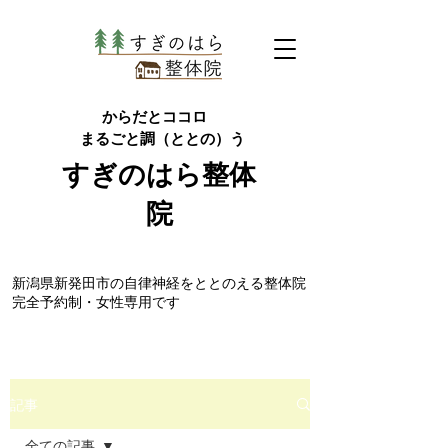
からだとココロ
まるごと調（ととの）う
すぎのはら
整体
院
​新潟県新発田市の自律神経をととのえる整体院
完全予約制・女性専用です
記事
全ての記事