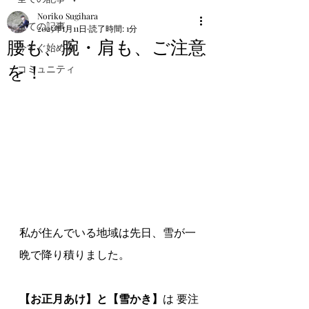
Noriko Sugihara
全ての記事
2025年1月11日
読了時間: 1分
腰も、腕・肩も、ご注意
今すぐ始める
を！
コミュニティ
私が住んでいる地域は先日、雪が一
晩で降り積りました。
【お正月あけ】と【雪かき】
は 要注