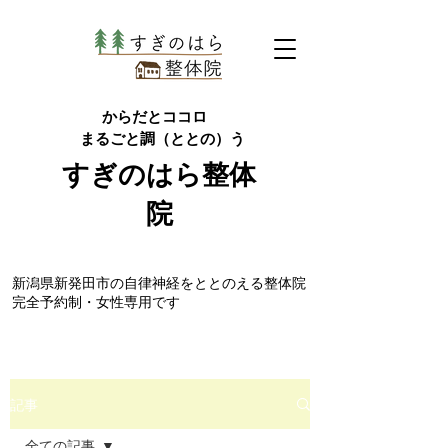
からだとココロ
まるごと調（ととの）う
すぎのはら
整体
院
​新潟県新発田市の自律神経をととのえる整体院
完全予約制・女性専用です
記事
全ての記事