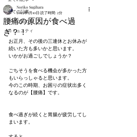
Noriko Sugihara
全ての記事
2023年1月10日
読了時間: 2分
腰痛の原因が食べ過
今すぐ始める
ぎ？！
コミュニティ
お正月、その後の三連休とお休みが
続いた方も多いかと思います。
いかがお過ごしでしょうか？
ごちそうを食べる機会が多かった方
もいらっしゃると思います。
今のこの時期、お困りの症状出多く
なるのが【腰痛】です。
食べ過ぎが続くと胃腸が疲労してし
まいます。
すると…