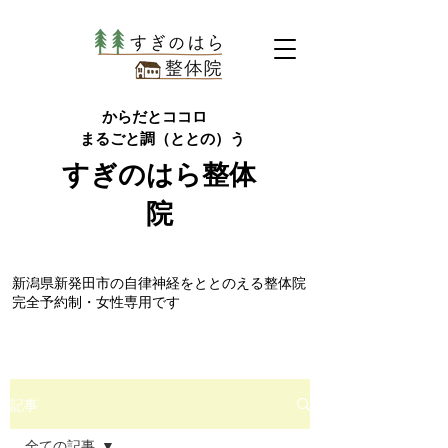
からだとココロ
まるごと調（ととの）う
すぎのはら
整体
院
​新潟県新発田市の自律神経をととのえる整体院
完全予約制・女性専用です
記事
全ての記事